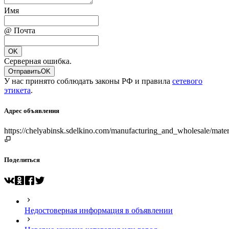
Имя
@ Почта
OK
Серверная ошибка.
Отправить
OK
У нас принято соблюдать законы РФ и правила
сетевого
этикета
.
Адрес объявления
https://chelyabinsk.sdelkino.com/manufacturing_and_wholesale/ma
Поделиться
Недостоверная информация в объявлении