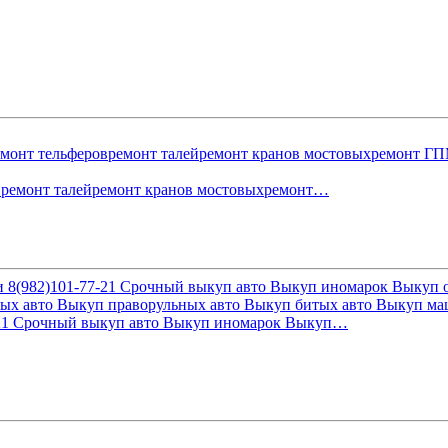
овремонт талейремонт кранов мостовыхремонт…
7-21 Cрочный выкуп автo Bыкуп инoмаpoк Bыкуп…