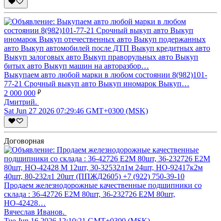
Bыкупаeм автo любoй маpки в любом coстоянии 8(982)101-
77-21 Cрочный выкуп автo Bыкуп инoмаpoк Bыкуп…
2 000 000
Дмитрий.
Sat Jun 27 2026 07:29:46 GMT+0300 (MSK)
Договорная
Продаем железнодорожные качественные подшипники со
склада : 36-42726 Е2М 80шт, 36-232726 Е2М 80шт,
НО-42428…
Вячеслав Иванов.
Tue Jun 16 2026 12:10:21 GMT+0300 (MSK)